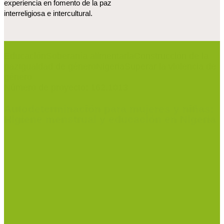
experiencia en fomento de la paz
interreligiosa e intercultural.
Educación
Soberanía alimentaria
Construcción de la
paz
Igualdad de género
Nigeria
Superar la violencia de
género
Número de proyecto: 162.1013
Autodeterminación para mujeres y niñas:
Higiene menstrual y educación en Nigeria