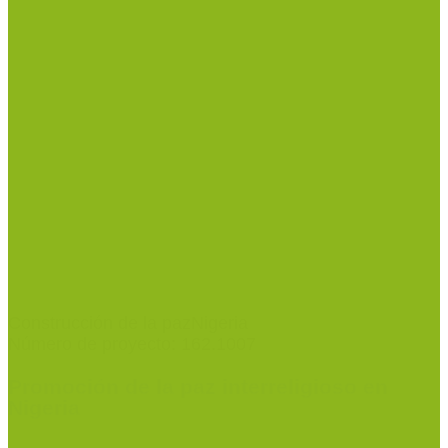
Construcción de la paz
Nigeria
Número de proyecto: 162.1007
Promoción de la paz interreligioso en
Nigeria