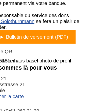
e permanent via votre banque.
esponsable du service des dons
 Solothurnmann
se fera un plaisir de
der.
► Bulletin de versement (PDF)
er
de QR
sommes là pour vous
 21
sstrasse 21
le
her la carte
41 (0)61 260 21 20