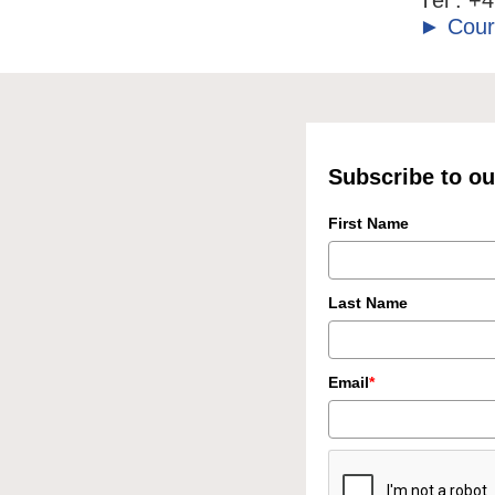
► Courr
Subscribe to ou
First Name
Last Name
Email
*