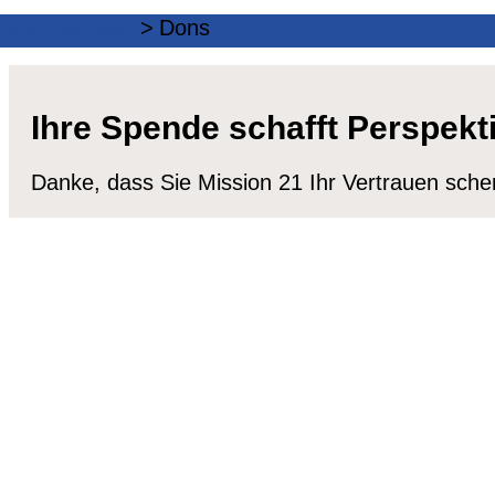
age d'accueil
Dons
Ihre Spende schafft Perspek
Danke, dass Sie Mission 21 Ihr Vertrauen sch