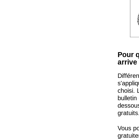
Pour 
arrive
Différe
s'appli
choisi.
bulleti
dessous
gratuits
Vous po
gratuit