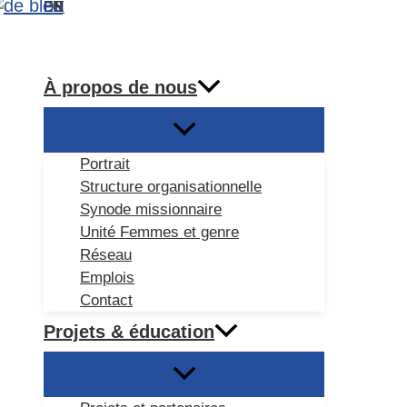
DE
EN
ES
FR
Aller
Rechercher
au
contenu
À propos de nous
Portrait
Structure organisationnelle
Synode missionnaire
Unité Femmes et genre
Réseau
Emplois
Contact
Projets & éducation