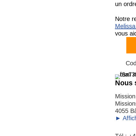
un ordr
Notre r
Melissa
vous ai
Dépli
Co
Nous 
Mission
Mission
4055 Bâ
► Affic
Tél : +