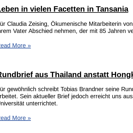
Winisuda”
Leben in vielen Facetten in Tansania
ür Claudia Zeising, Ökumenische Mitarbeiterin von
hrem Vater Abschied nehmen, der mit 85 Jahren ver
eben
ead More »
n
ielen
acetten
Rundbrief aus Thailand anstatt Hon
n
ansania
ür gewöhnlich schreibt Tobias Brandner seine Run
rbeitet. Sein aktueller Brief jedoch erreicht uns 
niversität unterrichtet.
undbrief
ead More »
us
hailand