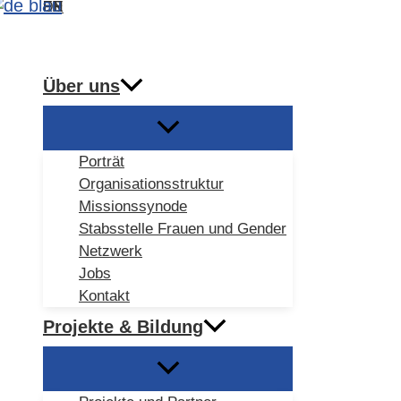
DE
EN
ES
FR
Zum
Suchen
Inhalt
springen
Über uns
Porträt
Organisationsstruktur
Missionssynode
Stabsstelle Frauen und Gender
Netzwerk
Jobs
Kontakt
Projekte & Bildung