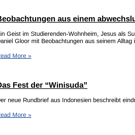
undbrief
on
Beobachtungen aus einem abwechslu
aniel
loor
in Geist im Studierenden-Wohnheim, Jesus als S
aniel Gloor mit Beobachtungen aus seinem Alltag i
eobachtungen
ead More »
us
inem
bwechslungsreichen
Das Fest der “Winisuda”
lltag
er neue Rundbrief aus Indonesien beschreibt eind
as
ead More »
est
er