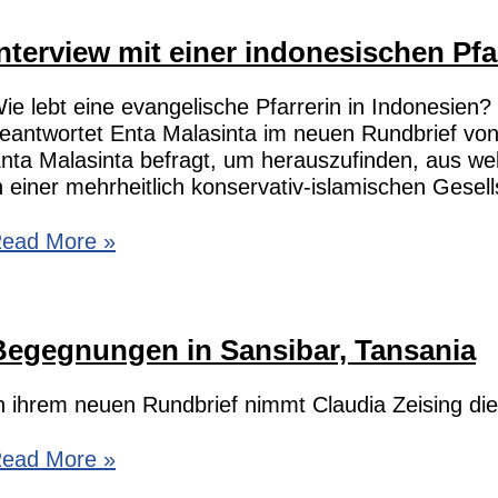
nstatt
Interview mit einer indonesischen Pfa
ongkong
ie lebt eine evangelische Pfarrerin in Indonesie
eantwortet Enta Malasinta im neuen Rundbrief vo
nta Malasinta befragt, um herauszufinden, aus w
n einer mehrheitlich konservativ-islamischen Gesell
nterview
ead More »
it
iner
ndonesischen
Begegnungen in Sansibar, Tansania
farrerin
n ihrem neuen Rundbrief nimmt Claudia Zeising die 
egegnungen
ead More »
n