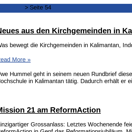
tartseite
Seite 54
Neues aus den Kirchgemeinden in Ka
as bewegt die Kirchgemeinden in Kalimantan, Indo
eues
ead More »
us
en
we Hummel geht in seinem neuen Rundbrief diesen 
irchgemeinden
ochschule in Kalimantan tätig. Dadurch erhält er e
n
alimantan
Mission 21 am ReformAction
inzigartiger Grossanlass: Letztes Wochenende fe
eformAction in Genf das Reformationsjubiläum. Mi