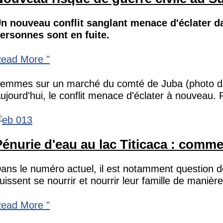
n nouveau conflit sanglant menace d'éclater d
ersonnes sont en fuite.
ouveau
ead More "
isque
e
emmes sur un marché du comté de Juba (photo d'arc
uerre
ujourd'hui, le conflit menace d'éclater à nouveau.
ivile
u
ud-
énurie d'eau au lac Titicaca : commen
oudan
idez
ans le numéro actuel, il est notamment question de
aintenant
uissent se nourrir et nourrir leur famille de manièr
énurie
ead More "
'eau