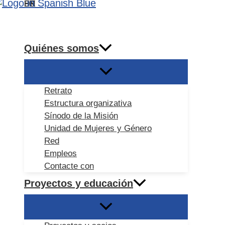
DE
EN
ES
FR
Ir
Buscar
al
contenido
Quiénes somos
Retrato
Estructura organizativa
Sínodo de la Misión
Unidad de Mujeres y Género
Red
Empleos
Contacte con
Proyectos y educación