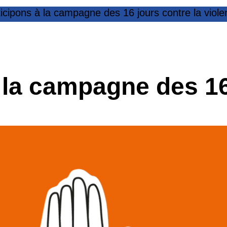
icipons à la campagne des 16 jours contre la viol
 la campagne des 16