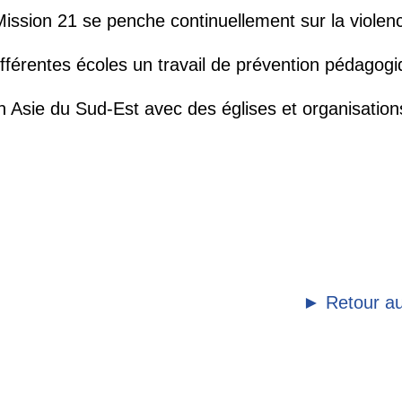
sion 21 se penche continuellement sur la violence 
érentes écoles un travail de prévention pédagogiqu
 Asie du Sud-Est avec des églises et organisations 
► Retour au