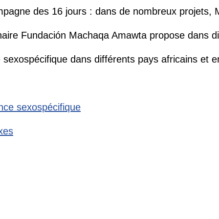
agne des 16 jours : dans de nombreux projets, Mis
enaire Fundación Machaqa Amawta propose dans diff
sexospécifique dans différents pays africains et en
ence sexospécifique
exes