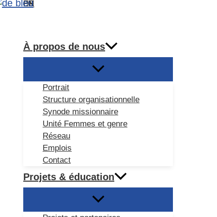
DE
EN
ES
FR
Aller
Rechercher
au
contenu
À propos de nous
Portrait
Structure organisationnelle
Synode missionnaire
Unité Femmes et genre
Réseau
Emplois
Contact
Projets & éducation