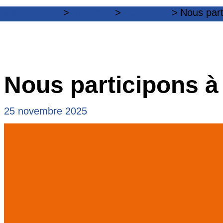
age d'accueil
Informer
Actualités
Nous part
Nous participons à
25 novembre 2025