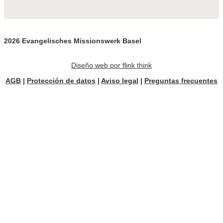
2026 Evangelisches Missionswerk Basel
Diseño web por flink think
AGB
|
Protección de datos
|
Aviso legal
|
Preguntas frecuentes