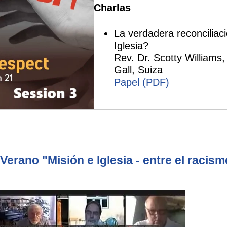
Charlas
La verdadera reconciliac
Iglesia?
Rev. Dr. Scotty Williams,
Gall, Suiza
Papel (PDF)
Verano "Misión e Iglesia - entre el racism