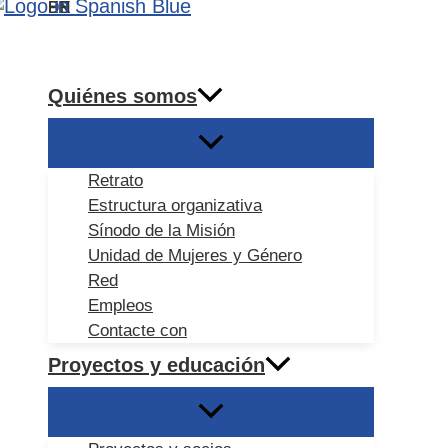
DE
EN
ES
FR
Ir
Buscar
al
contenido
Quiénes somos
Retrato
Estructura organizativa
Sínodo de la Misión
Unidad de Mujeres y Género
Red
Empleos
Contacte con
Proyectos y educación