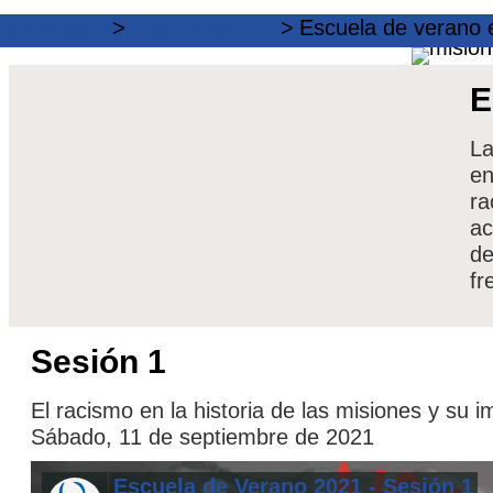
ágina web
Qué hacemos
Escuela de verano 
E
La
en
ra
ac
de
fr
Sesión 1
El racismo en la historia de las misiones y su i
Sábado, 11 de septiembre de 2021
Escuela de Verano 2021 - Sesión 1