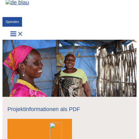
Zum
Inhalt
Suchen
springen
Spenden
Projektinformationen als PDF