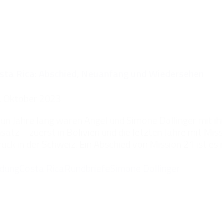
sta Rica: Abschied, Neuanfang und Wiedersehen
. Oktober 2023
un Jahre lang waren Angel und Simone Dollinger mit ih
nsatz – zuerst in Bolivien und die letzten Jahre mit Missi
rück in der Schweiz. Ein Abschied von Mission 21 ist es n
ldung
Costa Rica
Rundbriefe
Simone Dollinger