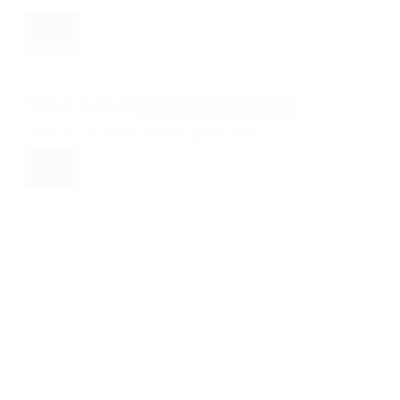
Wirkungsbereiche
Select content
Select content