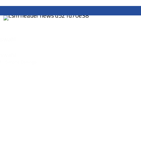
swahl
swahl
Simone Dollinger