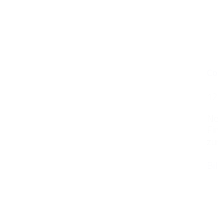
Co
12
Ne
Ei
zu
Bi