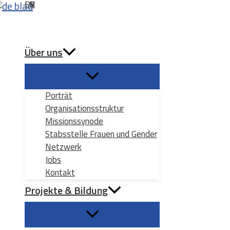
DE
EN
ES
FR
Zum
Inhalt
Suchen
springen
Über uns
Porträt
Organisationsstruktur
Missionssynode
Stabsstelle Frauen und Gender
Netzwerk
Jobs
Kontakt
Projekte & Bildung