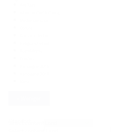
Alle Tags
#ZeichenDerHoffnung
Medienberichte
Corona
Buch und Archiv
Religionsfreiheit
Buch&Archiv
Frieden
Kampagne 2018
Kampagne 2019
Klima
- Weniger
Standort
Select content
Select content