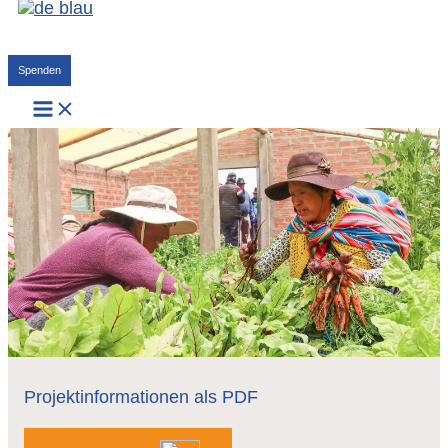
Zum
Inhalt
Suchen
springen
Spenden
Projektinformationen als PDF